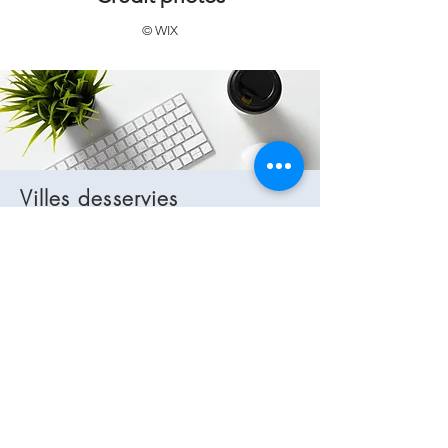
© WIX
Villes desservies
(liste non exhaustive)
Lamorlaye
Chantilly
Coye-la-Forêt
Gouvieux
La Chapelle-en-Serval
Luzarches
Orry-la-ville
Viarmes
Paris (Professionnels)