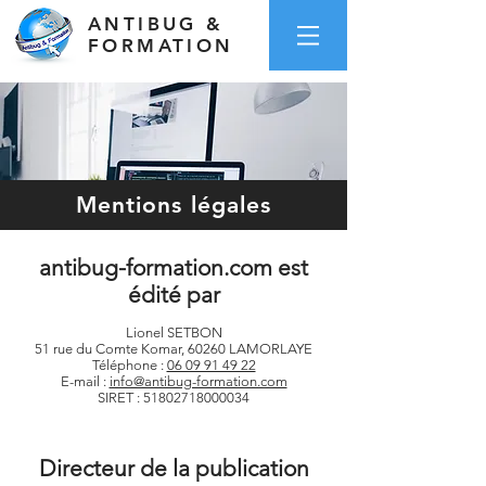
ANTIBUG &
FORMATION
Mentions légales
antibug-formation.com est
édité par
Lionel SETBON
51 rue du Comte Komar, 60260 LAMORLAYE
Téléphone :
06 09 91 49 22
E-mail :
info@antibug-formation.com
SIRET : 51802718000034
Directeur de la publication