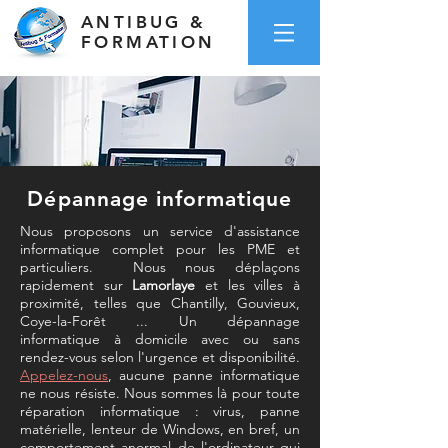
ANTIBUG &
FORMATION
Dépannage informatique
Nous proposons un service d'assistance
informatique complet pour les PME et
particuliers. ​Nous nous déplaçons
rapidement sur
Lamorlaye
et les villes à
proximité, telles que Chantilly, Gouvieux,
Coye-la-Forêt ... Un dépannage
informatique à domicile avec ou sans
rendez-vous
selon l'urgence et disponibilité.
Appelez-nous
, aucune panne informatique
ne nous résiste. ​Nous sommes là pour toute
réparation informatique : virus, panne
matérielle, lenteur de Windows, en bref, un
comportement anormal de l'
ordinateur
qui