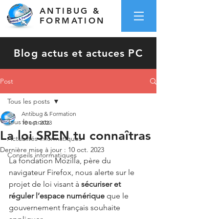
ANTIBUG &
FORMATION
Blog actus et actuces PC
Post
Tous les posts
Antibug & Formation
Tous les posts
10 oct. 2023
La loi SREN tu connaîtras
Actualités informatiques
Dernière mise à jour :
10 oct. 2023
Conseils informatiques
La fondation Mozilla, père du 
navigateur Firefox, nous alerte sur le 
projet de loi visant à 
sécuriser et 
réguler l’espace numérique
 que le 
gouvernement français souhaite 