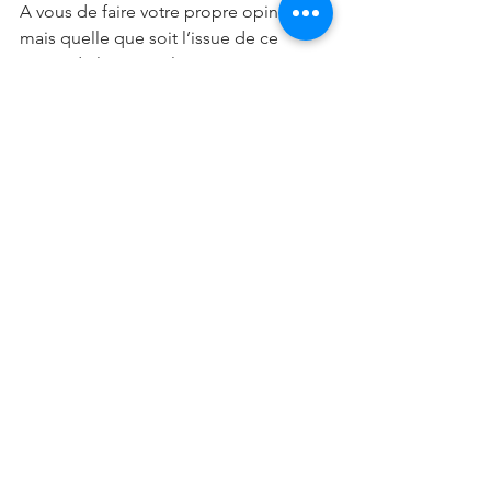
A vous de faire votre propre opinion 
mais quelle que soit l’issue de ce 
projet de loi, rappelez-vous : 
Dura lex, sed lex (La loi est 
dure, mais c'est la loi).
navigateur web
loi SREN
Actualités informatiques
Voir tout
Posts récents